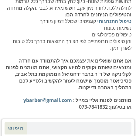
תחושות גופניות שונות- כגון: לחץ בחזה שבדרך כלל גורמות
לחולה ללכת לחדר מיון עקב חשש מאירוע לבבי .
הקלה מחרדה
והטיפולים הניתנים לחרדה הם:
טיפול התנהגותי
קוגניטיבי שכולל דמיון מודרך
נשימות נכונות
טיפולים פסיכולוגיים
והן טיפולים תרופתייים לפי הצורך התוצאות בדרך כלל טובות
לאורך זמן .
אם אתם שואלים את עצמכם איך להתמודד עם חרדה
ומוצאים שאתם זקוקים לסיוע מקצועי, אתם מוזמנים לפנות
לקליניקה של ד"ר ברבר ירחמיאל הממוקמת בתל אביב,
פסיכיאטר מוסמך שישמח לעזור להקשיב ולסייע לכם
בתהליך באהבה ודייקנות.
מוזמנים לפנות אליי במייל :
ybarber@gmail.com
או בטלפון: 073-7841832
חיפוש