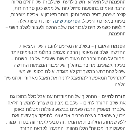
ההפנמה של האירוע. חשוב לדעת, ששלב זה של ההלם מלווה
הרבה פעמים בתופעות פיזיולוגיות של ממש כגון סחרחורות,
קוצר נשימה, דופק מהיר וחזק, חוסר תיאבון או אכילה מופרזת,
בעיות במערכת העיכול,
הפרעות שינה
ועוד. תופעות אלה
חולפות כשמצליחים לעבור את שלב ההלם ולעבור לשלב השני –
ההפנמה.
הפנמת האובדן
– בשלב זה מגיעים להבנה של המציאות
החדשה. שלב זה מאופיין הרבה פעמים בחלומות נעימים יותר
ופחות על המת ובהרבה מאוד רגשות שעולים על פני השטח –
בעיקר געגועים. מדובר בתהליך של עיבוד המציאות החדשה,
שיכול להתרחש במשך זמן לא מוגדר, אולם בסופו יש מעין
"קתרזיס" המאפשר למתאבל להניח את האבל מאחוריו ולהמשיך
הלאה.
חזרה לחיים
– התהליך של התמודדות עם אבל כולל בתוכו גם
את שלב החזרה לחיים – שלב בו מבינים שצריך להמשיך הלאה.
שלב זה מאופיין הרבה פעמים בביצוע פעולות ומטלות באופן
מכני, כשהאדם בעצם מכריח את עצמו לתפקד אך עושה זאת
ללא שמחה, התלהבות או הנאה. זה טבעי לגמרי וזה בסדר גמור.
הפעולות ה"מכניות" הללו מהוות "התנעה" לקראת החזרה