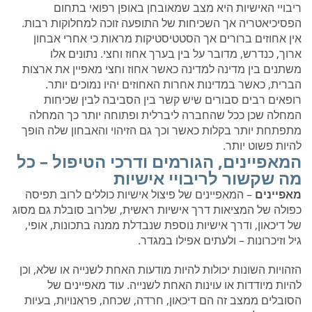
ריבויי האישיות היא מצב שמאובחן באופן רפואי בתחום
הפסיכיאטריה אך השכיחות של התופעה זוכה למחלוקות רבות.
אין אחוזים ברורים אך הסטטיסטיקות מראות כי אחרי אבחון
ארוך, כנדרש, מדובר על בין בערך אחוז וחצי. נתונים אלו
משתנים בין מדינה למדינה כאשר אחוז וחצי מאפיין את ארצות
הברית, כאשר במדינות אחרות האחוזים יהיו נמוכים יותר.
רופאים רבים סבורים שיש קשר בין הסביבה לבין שכיחות
המחלה שכן ככל שהחברה ליברלית ופתוחה יותר כך המחלה
מתפתחת יותר בקלות כאשר וכך גם הזיהוי והאבחון שלה הופך
להיות פשוט יותר.
המאפיינים, הגורמים ודרכי הטיפול – כל
מה שקשור לריבויי אישיות
מאפיינים
– המאפיינים של פיצול אישיות כוללים לרוב תפיסה
כפולה של המציאות דרך אישיות ראשית, שלרוב סובלת גם מסוג
של דיכאון, ודרך אישיות נוספת שנבדלת ממנה בתכונות, אופי,
גיל וזיכרונות – ולעתים אפילו במגדר.
הזהויות השונות יכולות להיות מודעות האחת לשנייה או שלא, וכן
להיות מיודדות או עוינות האחת לשנייה. עוד מאפיינים של
הסובלים ממצב זה הם דיכאון, חרדה, שכחה, פראנויות, בעיות