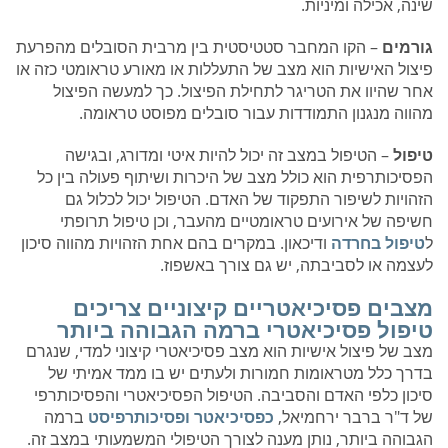
שינה, אכילה ומיניות.
גורמים
– הקו המחבר סטטיסטית בין מרבית הסובלים מהפרעת
פיצול האישיות הוא מצב של התעללות או מאורע טראומטי כזה או
אחר שהיוו את הטריגר לתחילת הפיצול. כך למעשה הפיצול
מהווה מנגנון התמודדות עבור סובלים מפוסט טראומה.
טיפול
– הטיפול במצב זה יכול להיות איטי ומדורג, ובגישה
הפסיכותרפית הוא כולל מצב של היכרות ושיתוף פעולה בין כל
הזהויות לשיפור התפקוד של האדם. הטיפול יכול לכלול גם
חשיפה של אירועים טראומטיים מהעבר, וכן טיפול תרופתי
ל
טיפול בחרדה
ודיכאון. במקרים בהם אחת הזהויות מהווה סיכון
לעצמה או לסביבתה, יש גם צורך באשפוז.
מצבים פסיכיאטריים קיצוניים צריכים
טיפול פסיכיאטרי ברמה הגבוהה ביותר
מצב של פיצול אישיות הוא מצב פסיכיאטרי קיצוני למדי, שנגרם
בדרך כלל מטראומות חמורות ולעתים יש בו ממד אמיתי של
סיכון כלפי האדם והסביבה. הטיפול הפסיכיאטרי והפסיכותרפי
של ד"ר ברבר ירחמיאל,
כפסיכיאטר ופסיכותרפיסט
ברמה
הגבוהה ביותר, נותן מענה לצורך הטיפולי המשמעותי במצב זה.