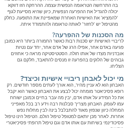
בה התרחשה הטראומה הנפשית עצמה. ההרחקה הזו דווקא
יכולה להגדיל את ההפרעה הנפשית, כיוון שהיא מסייעת לגוף
'להמציא' את האישיות האחרת שמאפיינת את התופעה. כחלק
מהטיפול יש 'לחזור' לאותה טראומה ולהתמודד איתה.
מה הסכנות של ההפרעה?
לריבויי האישיות יש סכנות רבות כאשר החמורה ביותר היא כמובן
פגיעה באדם אחר, אפילו הרג של אדם אחר, יחד עם נטיות
אובדניות מצדו של אותו חולה. הסטטיסטיקה מראה כי אחוזים
גבוהים של הלוקים בהפרעה זו מנסים להתאבד, חלקם גם
הצליחו.
מי יכול לאבחן ריבויי אישיות וכיצד?
האבחון הוא לא עניין מהיר, הוא אורך לעתים מספר חודשים. רק
רופא פסיכיאטר מומחה יכול לבצע את האבחון כאשר הוא יקבל
את כל המידע על אותו אדם, יבין מה עבר בחיים וכמובן ישוחח
עמו לעומק. האבחון מצריך סבלנות רבה וידע רב בכל מאפייני
המחלה כיוון שנפוץ מאוד להתבלבל בינה לבין מחלות נפש
אחרות. לאחר מכן יותאם למטופל טיפול הולם. הטיפול הינו טיפול
פסיכודינמי בשיחות עם אותו אדם וגם טיפול תרופתי פסיכיאטרי