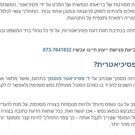
ה מפורטת של בריאותו הנפשית של הפרט על ידי פסיכיאטר, המשתמש
לים ולעיתים לספק פרוגנוזה וכמובן אחוזי נכות . התהליך עשוי לכלול 
טוריה רפואית ותצפית על התנהגות.
ה בכתיבת חוות דעת פסיכיאטריות, על פי כל נוהלי בתי המשפט וב
עת פגישת ייעוץ חייגו עכשיו
073-7841832
פסיכיאטרית?
ינה מסמך שנכתב על ידי
פסיכיאטר מוסמך
בתחום, ואשר מתאר את
השונים להכיר בו כאדם הסובל ממחלת נפש מסוימת ולאפשר לו לקבל
 על גבי טופס מיוחד ולהיות מנוסחת בצורה מסוימת, על מנת להגדיל
מבקש כנפגע נפש – אכן יעשה זאת. ככל שחוות הדעת כתובה בצורה
 המוסד שצריך לקבל אותה – כך צפוי התהליך להיות קצר וממוקד יות
ו מהר יותר.