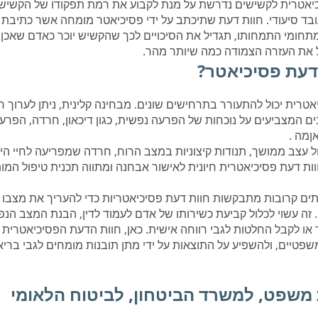
יאטרית לקשישים נדרשת על מנת לקבוע את רמת תפקודו של הקשיש
ובד סיעודי. חוות דעת שתיכתב על ידי פסיכיאטר מומחה אשר כתיבת 
תחומי התמחותו, תגדיל את הסיכויים לכך שהקשיש יוכר כאדם שאכן ז
ל את העזרה הצמודה כמה שיותר מהר.
 דעת פסיכיאטר?
טרית יכול להתעורר בתרחישים שונים. מבחינה קלינית, ניתן לערוך חו
 המצביעים על נוכחות של הפרעה נפשית, כגון דיכאון, חרדה, הפרעה
ןמה .
ול עצב ממושך, תנודות קיצוניות במצב הרוח, חרדה שמפריעה לחיי היו
וות דעת פסיכיאטרית חיונית לאישור אבחנה ומתווה תכנית טיפול המו
ם קרובות מתבקשות חוות דעת פסיכיאטריות כדי להעריך את מצבו 
 זה עשוי לכלול קביעת כשירותו של אדם לעמוד לדין, הבנת המצב הנפ
או לקבל החלטות לגבי רווחה אישית. כאן, חוות הדעת הפסיכיאטרית 
שפטיים, ולהשפיע על התוצאות על ידי מתן תובנות מומחים לגבי ברי
 משפט, למשרד הביטחון, לביטוח הלאומי