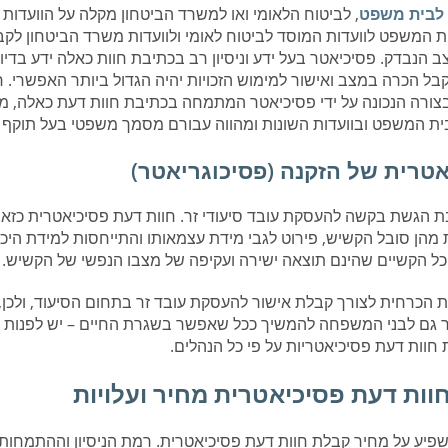
 לבית משפט
, לביטוח הלאומי ואו למשרד הביטחון מקלה על הוועדות 
המשפט לוועדות המוסד לביטוח לאומי ולוועדות משרד הביטחון לק
 הנבדק. פסיכיאטר בעל ידע וניסיון רב בכתיבת חוות כאלה ידע בדיו
קבל הכרה במצב ואישור למימוש הזכויות יהיה הגדול ביותר האפשרי. 
ורה הנכונה על ידי פסיכיאטר המתמחה בכתיבת חוות דעת כאלה, מ
ת המשפט ובוועדות השונות ומהווה עבורם מסמך משפטי בעל תוקף לכל
אטרית של הזקנה (פסיכוגריאטר)
 הגשת בקשה להעסקת עובד סיעודי זר. חוות דעת פסיכיאטרית כזאת
 מהן סובל הקשיש, פירוט לגבי מידת עצמאותו והתייחסות למידת היכ
 הקשיים שהינם תוצאה ישירה ועקיפה של מצבו הנפשי של הקשיש.
הכרחית לצורך קבלת אישור להעסקת עובד זר בתחום הסיעוד, ולכן, א
 גם לבני המשפחה להמשיך ככל שאפשר בשגרת החיים – יש לפנות 
ות דעת פסיכיאטריות על פי כל הנהלים.
ות דעת פסיכיאטרית מחיר ועלויות
שפיע על מחיר קבלת חוות דעת פסיכיאטרית. רמת הניסיון וההתמחות