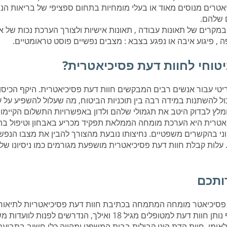
יאטרים מנוסים מאוד או בעלי מומחיות בתחום ספציפי של בריאות הנ
ם שלהם.
במקרים של תאונות עבודה , תאונות אישיות ולצורך הערכת נכות של 
, פיגוע איבה או נפגע בצבא : מצבים נפשיים פוסט טראומטיים.
יטוחי לחוות דעת פסיכיאטרית?
קריטי עבור אנשים רבים המבקשים חוות דעת פסיכיאטרית. היקף הכיסו
כול להשתנות במידה רבה בין תוכניות הביטוח, מה שעלול להשפיע על 
מלץ לבדוק היטב את תגמולי שלהם ולדון באפשרויות התשלום הקיימות
יאטרית היא הערכת מומחה הממלאת תפקיד מכריע באבחון וטיפול בה
וני בהקשרים משפטיים. נחיצותו נובעת מהצורך להבין את מצבו הנפש
 עלות קבלת חוות דעת פסיכיאטרית מושפעת מגורמים כמו ניסיונו של
ותכם
 פסיכיאטר מומחה המתמחה בכתיבת חוות דעת פסיכיאטריות לתיאור
המטופל המבוגר. ובנוסף נותן חוות דעת למטופלים מגיל 18 ואילך, הנדרשים ל
לאומי. חוות הדת הינן קבילות בבית המשפט ומהווה כלי חשוב בתביע