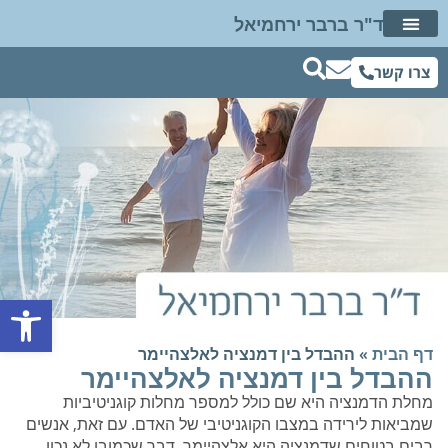
ד"ר ברבר ירחמיאל
דיבור מתוך שינה
ד"ר ברבר ברשת
שאלות ותשובות
חוות דעת פסיכיאטרית
צרו קשר
פתח סרגל נגישות
דף הבית
»
ההבדל בין דמנציה לאלצהיימר
ההבדל בין דמנציה לאלצהיימר
מחלת הדמנציה היא שם כולל למספר מחלות קוגניטיביות
שמביאות לירידה במצבו הקוגניטיבי של האדם. עם זאת, אנשים
רבים בטוחים שדמנציה היא אלצהיימר, דבר שכמובן לא נכון.